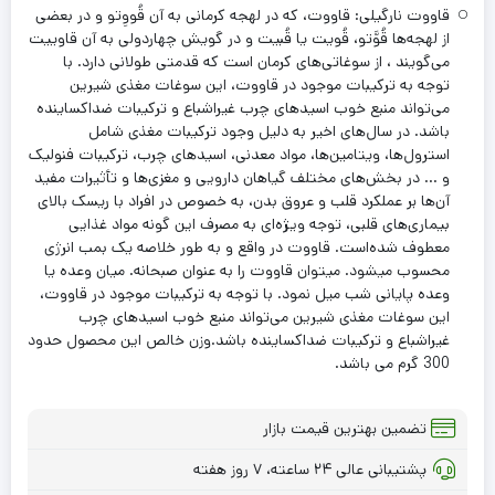
قاووت نارگیلی: قاووت، که در لهجه کرمانی به آن قُووِتو و در بعضی
از لهجه‌ها قُوَّتو، قُویت یا قُبیت و در گویش چهاردولی به آن قاوییت
می‌گویند ، از سوغاتی‌های کرمان است که قدمتی طولانی دارد. با
توجه به ترکیبات موجود در قاووت، این سوغات مغذی شیرین
می‌تواند منبع خوب اسیدهای چرب غیراشباع و ترکیبات ضداکساینده
باشد. در سال‌های اخیر به دلیل وجود ترکیبات مغذی شامل
استرول‌ها، ویتامین‌ها، مواد معدنی، اسیدهای چرب، ترکیبات فنولیک
و … در بخش‌های مختلف گیاهان دارویی و مغزی‌ها و تأثیرات مفید
آن‌ها بر عملکرد قلب و عروق بدن، به خصوص در افراد با ریسک بالای
بیماری‌های قلبی، توجه ویژه‌ای به مصرف این گونه مواد غذایی
معطوف شده‌است. قاووت در واقع و به طور خلاصه یک بمب انرژی
محسوب میشود. میتوان قاووت را به عنوان صبحانه. میان وعده یا
وعده پایانی شب میل نمود. با توجه به ترکیبات موجود در قاووت،
این سوغات مغذی شیرین می‌تواند منبع خوب اسیدهای چرب
غیراشباع و ترکیبات ضداکساینده باشد.وزن خالص این محصول حدود
300 گرم می باشد.
تضمین بهترین قیمت بازار
پشتیبانی عالی ۲۴ ساعته، ۷ روز هفته