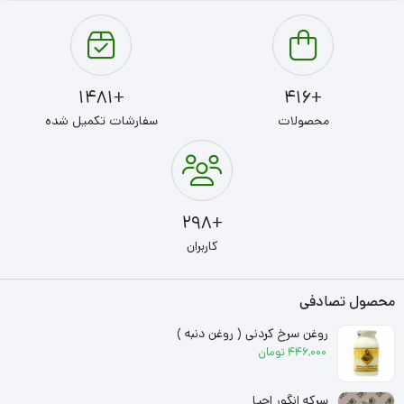
+1481
+416
محصولات
سفارشات تکمیل شده
+298
کاربران
محصول تصادفی
روغن سرخ کردنی ( روغن دنبه )
446,000
تومان
سرکه انگور احیا