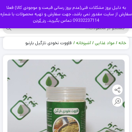
به دلیل بروز مشکلات فنی(عدم بروز رسانی قیمت و موجودی کالا) فعلا
|
سفارش از سایت مقدور نمی باشد، جهت سفارش و تهیه محصولات با شماره
09332237114 تماس بگیرید.
رد کردن
خانه
مواد غذایی
آشپزخانه
قاووت نخودی نارگیل بارنبو