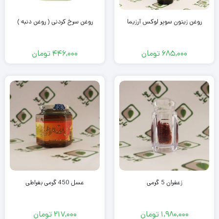
روغن زیتون سوپر لوکس آرزیما
روغن سرخ کردنی ( روغن دنبه )
685,000
تومان
446,000
تومان
زعفران 5 گرمی
عسل 450 گرمی بغراطی
1,980,000
تومان
217,000
تومان