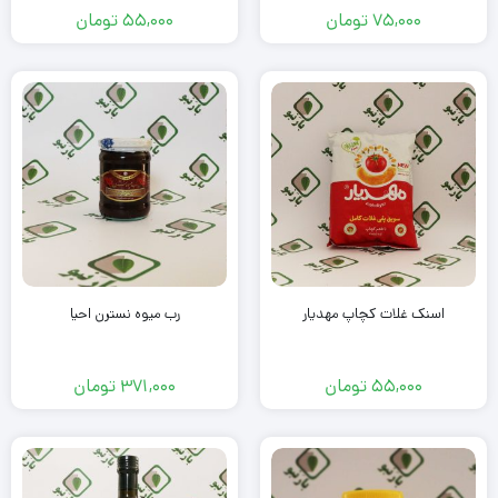
75,000
تومان
55,000
تومان
اسنک غلات کچاپ مهدیار
رب میوه نسترن احیا
55,000
تومان
371,000
تومان