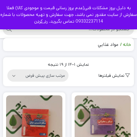
به دلیل بروز مشکلات فنی(عدم بروز رسانی قیمت و موجودی کالا) فعلا
|
سفارش از سایت مقدور نمی باشد، جهت سفارش و تهیه محصولات با شماره
09332237114 تماس بگیرید.
رد کردن
خانه
مواد غذايي
نمایش 1–12 از 19 نتیجه
نمایش فیلترها