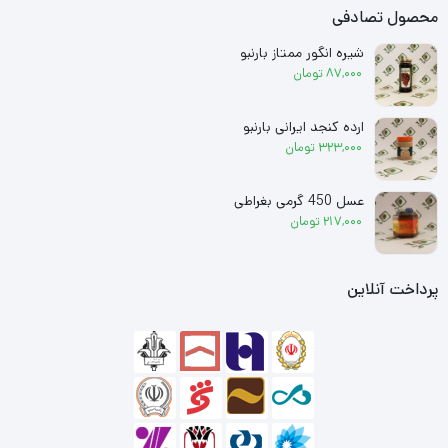
محصول تصادفی
شیره انگور ممتاز بارنبو
87,000
تومان
ارده کنجد ایرانی بارنبو
323,000
تومان
عسل 450 گرمی بغراطی
217,000
تومان
پرداخت آنلاین