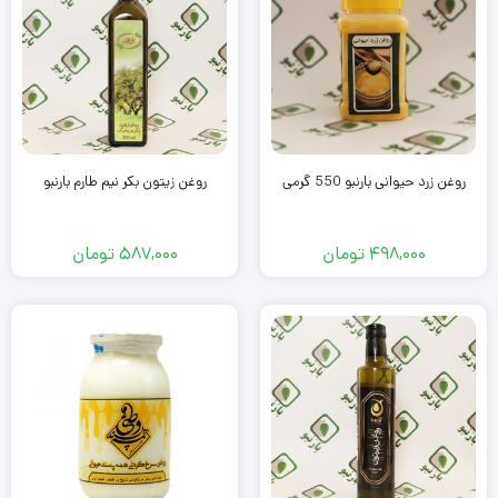
روغن زرد حیوانی بارنبو 550 گرمی
روغن زیتون بکر نیم طارم بارنبو
498,000
تومان
587,000
تومان