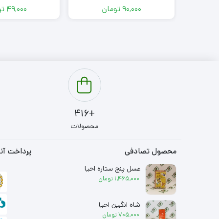
90,000
تومان
49,000
تو
+416
محصولات
محصول تصادفی
پرداخت آنل
عسل پنج ستاره احیا
1,465,000
تومان
شاه انگبین احیا
705,000
تومان