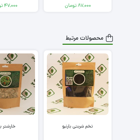
87,000
تومان
47,000
تو
محصولات مرتبط
تخم شربتی بارنبو
خارشتر با