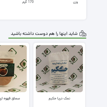
وزن
170 گرم
شاید اینها را هم دوست داشته باشید
نمک دریا حکیم
سماق قهوه ای ن