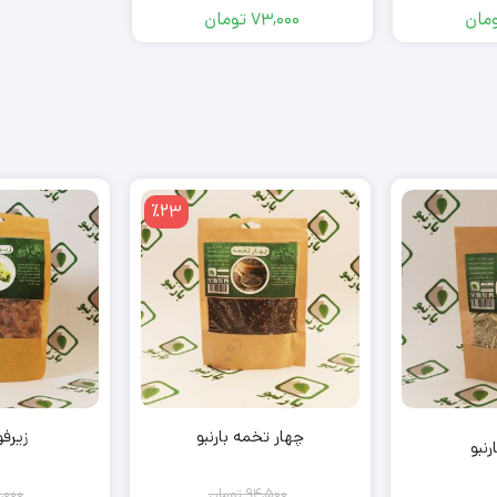
مان
73,000
تومان
٪23
چهار تخمه بارنبو
زیرفو
رنبو
94,500
تومان
,000