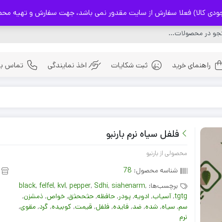
) فعلا سفارش از سایت مقدور نمی باشد، جهت سفارش و تهیه محصولات با شماره 32237114
راهنمای خرید
ثبت شکایات
اخذ نمایندگی
تماس با 
ادویه
بذر ها
فلفل سیاه نرم بارنبو
چای های اصیل ایرانی
محصولی از بارنبو
شناسه محصول:
78
برچسب‌ها:
,
siahenarm
,
Sdhi
,
pepper
,
kvl
,
felfel
,
black
tgtg
,
آسیاب
,
ادویه
,
پودر
,
حافظه
,
حثححثق
,
خواص
,
ذمشزن
,
سم
,
سیاه
,
شده
,
ضد
,
فایده
,
فلفل
,
قیمت
,
کوبیده
,
گرد
,
مقوی
,
نرم