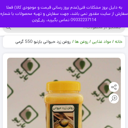
به دلیل بروز مشکلات فنی(عدم بروز رسانی قیمت و موجودی کالا) فعلا
|
سفارش از سایت مقدور نمی باشد، جهت سفارش و تهیه محصولات با شماره
09332237114 تماس بگیرید.
رد کردن
خانه
مواد غذایی
روغن ها
روغن زرد حیوانی بارنبو 550 گرمی