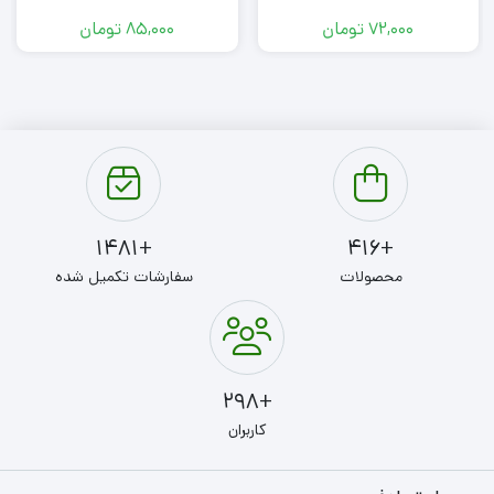
72,000
تومان
85,000
تومان
+1481
+416
محصولات
سفارشات تکمیل شده
+298
کاربران