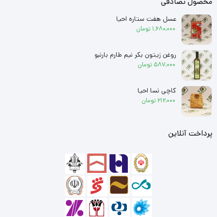
محصول تصادفی
عسل هفت ستاره احیا
1,680,000
تومان
روغن زیتون بکر نیم طارم بارنبو
587,000
تومان
کاچی نسا احیا
212,000
تومان
پرداخت آنلاین