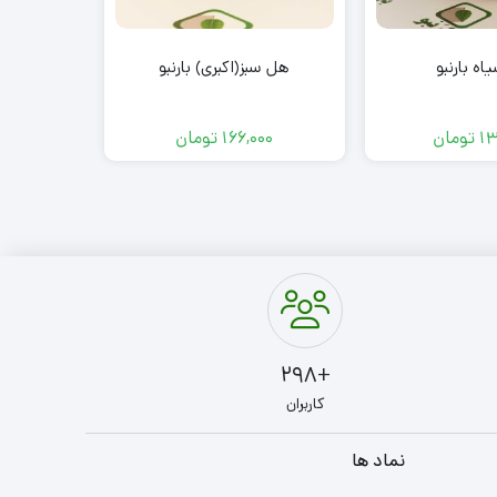
چای
اه بارنبو
هل سبز(اکبری) بارنبو
13
تومان
166,000
تومان
00
+298
کاربران
نماد ها