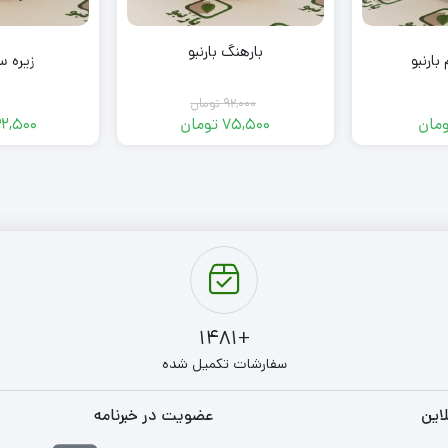
بارهنگ بارنبو
بارنبو
زیره سی
92,000
تومان
مان
75,500
تومان
2,500
Original
Current
price
price
was:
is:
92,000 تومان.
75,500 تومان.
+1481
سفارشات تکمیل شده
این
عضویت در خبرنامه