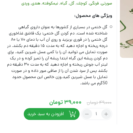
صورتی
,
فرنگى
,
كوچك
,
گل
,
گیاه
,
نيم‏كوفته‏
,
هندى
,
وردى
ویژگی های محصول:
گل ختمی در بسیاری از کشورها به عنوان داروی گیاهی
شناخته شده است. دم کردن گل ختمی: یک قاشق غذاخوری
گل ختمی را در قوری بریزید و روی آن آب با دمای ۷۰ یا ۸۰
درجه ریخته و اجازه دهید که به مدت ۱۵ دقیقه دم بکشد. در
صورت تمایل می توانید آن را با کمی عسل شیرین کنید. برای
دم کردن ریشه این گیاه ابتدا ریشه آن را تمیز کرده و در یک
لیتر آب جوش ریخته و اجازه دهید که به مدت ۳۰ دقیقه دم
بکشد پس از سرد شدن آن را از صافی عبور داده و در صورت
تمایل با عسل شیرین کنید.وزن خالص این محصول حدود
50گرم می باشد.
Current
Original
39,000
تومان
49,000
تومان
price
price
تعداد:
افزودن به سبد خرید
گل
was:
is:
ختمی
49,000 تومان.
39,000 تومان.
بارنبو