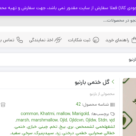
) فعلا سفارش از سایت مقدور نمی باشد، جهت سفارش و تهیه محصولات با شماره 32237114
راهنمای خرید
ثبت شکایات
اخذ نمایندگی
تماس با 
نبو
ادویه
بذر ها
گل ختمی بارنبو
چای های اصیل ایرانی
محصولی از بارنبو
شناسه محصول:
42
برچسب‌ها:
,
Marigold
,
mallow
,
Khatmi
,
common
,
marsh
,
marshmallow
,
Ojld
,
Ojldcvn
,
Ojldw
,
Stdn
,
vjd
ئشقهلخمی
,
ئشممخص
,
بری
,
بيخ
,
تخم
,
چينى
,
خبازی
,
ختمی
,
خطائى صحرايى
,
خطمی
,
درختى‏
,
زرد
,
سپيدپنیرک
,
سرخى
,
سفید
,