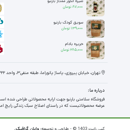
شیره انگور ممتاز بارنبو
87,000
تومان
سویق کودک بارنبو
139,000
تومان
حریره بادام
285,000
تومان
تهران، خیابان پیروزی، پاساژ پانوراما، طبقه منفی3، واحد 322
درباره ما:
فروشگاه سلامتی بارنبو جهت ارایه محصولاتی طراحی شده است
عرضه محصولاتیست که در راستای اصلاح سبک زندگی رایج امروز
کپی رایت 1403 © - طراحی و توسعه:
وایان گرافیک.