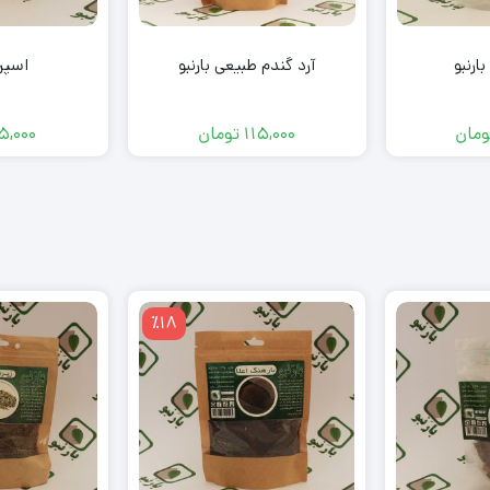
ارنبو
آرد گندم طبیعی بارنبو
اسپرز
ومان
115,000
تومان
5,000
٪18