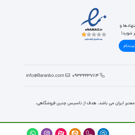
نهادها و
ر شوید!
بت‌نام
info@Baranbo.com
09332237114
معتبر ایران می باشد. هدف از تاسیس چنین فروشگاهی،