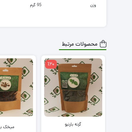
وزن
95 گرم
محصولات مرتبط
٪20
گزنه بارنبو
میخک بار