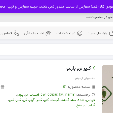
) فعلا سفارش از سایت مقدور نمی باشد، جهت سفارش و تهیه محصولات با شماره 32237114
راهنمای خرید
ثبت شکایات
اخذ نمایندگی
تماس با 
ادویه
بذر ها
گلپر نرم بارنبو
چای های اصیل ایرانی
محصولی از بارنبو
شناسه محصول:
81
برچسب‌ها:
‘g\v
narm
,
kvl
,
golpar
,
,
آسیاب
,
پر
,
پودر
,
خواص
,
شده
,
ضد
,
فایده
,
قیمت
,
کلبر
,
کلپر
,
گرپر
,
گل
,
گلبر
,
گلپر
,
گیاه
,
نرم
,
نفخ