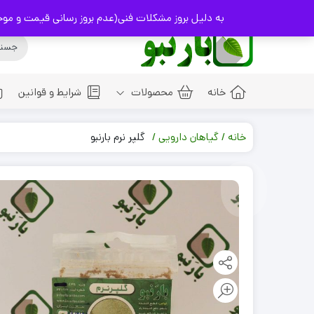
info@Baranbo.com
09332237114
به دلیل بروز مشکلات فنی(عدم بروز رسانی قیمت و موجودی کالا
خانه
محصولات
شرایط و قوانین
خانه
گیاهان دارویی
گلپر نرم بارنبو
آشپزخانه
استحمام
روغن ها
پوست
شیرینی و کلوچه
شوینده
مو
عطر ها