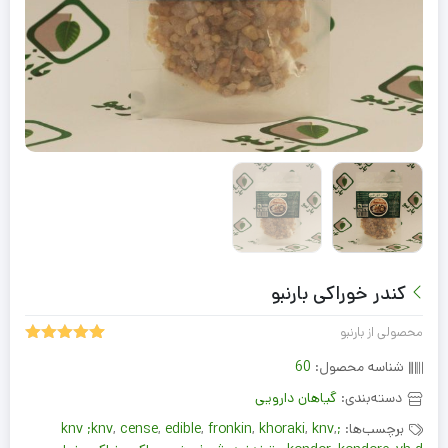
کندر خوراکی بارنبو
محصولی از بارنبو
5.00
1
امتیاز
شناسه محصول:
60
از 5 امتیاز
مشتری
دسته‌بندی:
گیاهان دارویی
برچسب‌ها:
;knv ;knv
,
knv
,
khoraki
,
fronkin
,
edible
,
cense
,