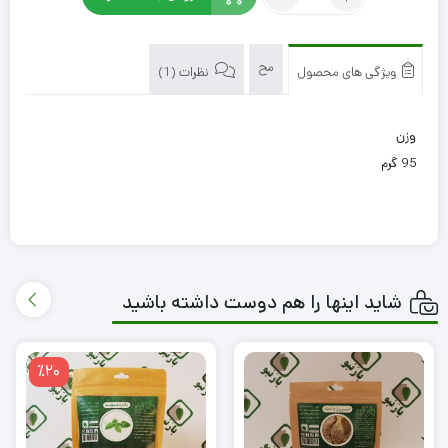
کندر
was:
is:
خوراکی
153,000 تومان.
117,000 تومان.
بارنبو
مح
ویژگی های محصول
نظرات (1)
وزن
95 گرم
شاید اینها را هم دوست داشته باشید
٪20