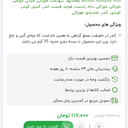
vh;d
,
kondore
,
kondor
,
بقخدنهد
,
ثیهذمث
,
حوراکی
,
خراکی
,
خواص
,
خوراکی
,
خوزاکی
,
دانه
,
زثدسث
,
فواید
,
قیمت
,
کندر
,
کندور
,
کوندر
,
کوندور
,
گندر
,
نخدیخق
,
هوراکی
ویژگی های محصول:
کندر در حقیقت صمغ گیاهی به همین نام است که مزه‌ای گس و تلخ
دارد. وزن این محصول با بسته بندی حدود 95 گرم می باشد.
تضمین بهترین قیمت بازار
پشتیبانی عالی ۲۴ ساعته، ۷ روز هفته
بازگشت وجه در صورت عدم رضایت
اصالت کالاها از برترین برندها
تحویل سریع در کمترین زمان ممکن
Current
Original
117,000
تومان
153,000
تومان
price
price
تعداد:
افزودن به سبد خرید