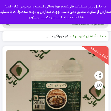
به دلیل بروز مشکلات فنی(عدم بروز رسانی قیمت و موجودی کالا) فعلا
|
سفارش از سایت مقدور نمی باشد، جهت سفارش و تهیه محصولات با شماره
09332237114 تماس بگیرید.
رد کردن
خانه
گیاهان دارویی
کندر خوراکی بارنبو
2
4
ت
خ
ف
ی
٪
ف