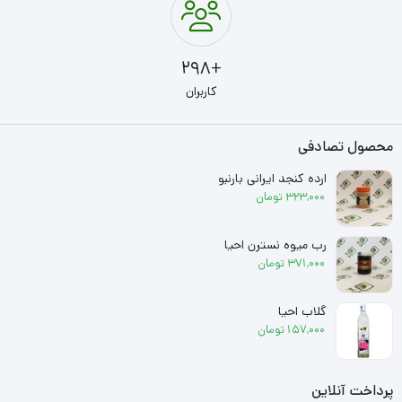
+298
کاربران
محصول تصادفی
ارده کنجد ایرانی بارنبو
323,000
تومان
رب میوه نسترن احیا
371,000
تومان
گلاب احیا
157,000
تومان
پرداخت آنلاین