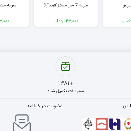
ارنبو
سرمه 7 مغز ممتاز(فریدآرا)
سرمه مشک
مان
48,000
تومان
8,000
+1481
سفارشات تکمیل شده
این
عضویت در خبرنامه