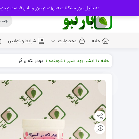
info@Baranbo.com
09332237114
به دلیل بروز مشکلات فنی(عدم بروز رسانی قیمت و موجودی کالا
خانه
محصولات
شرایط و قوانین
خانه
آرایشی بهداشتی
شوینده
پودر لکه بر دُر
آشپزخانه
استحمام
روغن ها
پوست
شیرینی و کلوچه
شوینده
مو
عطر ها