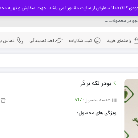
) فعلا سفارش از سایت مقدور نمی باشد، جهت سفارش و تهیه محصولات با شماره 32237114
راهنمای خرید
ثبت شکایات
اخذ نمایندگی
تماس با 
ادویه
بذر ها
پودر لکه بر دُر
چای های اصیل ایرانی
شناسه محصول:
517
ویژگی های محصول: