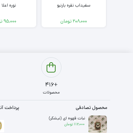
سفیداب نقره بارنبو
نوره اعلا ب
208,000
تومان
95,000
تو
+416
محصولات
محصول تصادفی
پرداخت آنل
نبات قهوه ای (نیشکر)
112,000
تومان