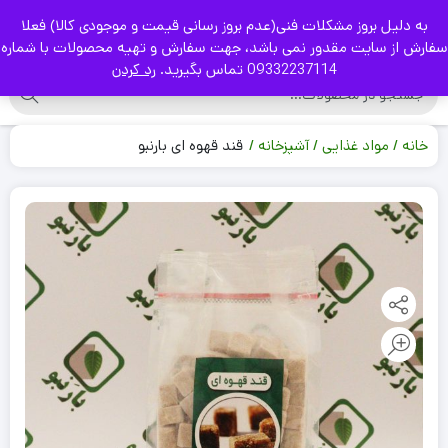
به دلیل بروز مشکلات فنی(عدم بروز رسانی قیمت و موجودی کالا) فعلا
|
سفارش از سایت مقدور نمی باشد، جهت سفارش و تهیه محصولات با شماره
09332237114 تماس بگیرید.
رد کردن
خانه
مواد غذایی
آشپزخانه
قند قهوه ای بارنبو