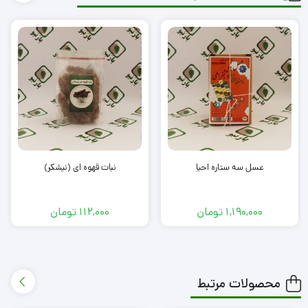
عسل سه ستاره احیا
نبات قهوه ای (نیشکر)
1,190,000
تومان
112,000
تومان
محصولات مرتبط