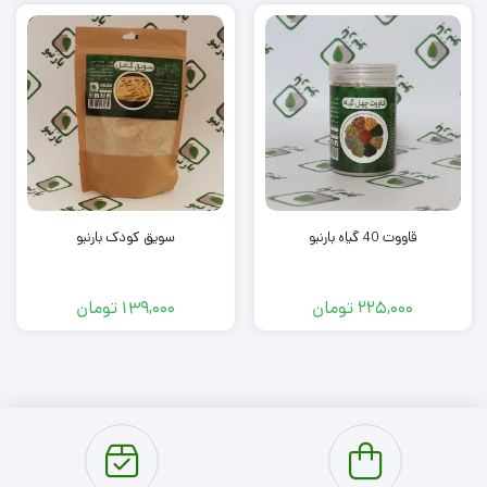
قاووت 40 گیاه بارنبو
سویق کودک بارنبو
225,000
تومان
139,000
تومان