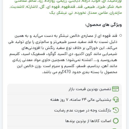
اورگانیک
,
ای
,
خوب
,
درجه
,
دیابتی
,
رژیمی
,
روازاده
,
زرد
,
سالم
,
سلامتی
حبه
,
شکر
,
طبرزد
,
طبیعی
,
قند
,
قندقهوه
,
قهوه ای
,
گل
,
لاشارثه
,
لاشدیث
,
مازندران
,
ملاس
,
ممتاز
,
نخورده
,
نی
,
نیشکر
,
یک
ویژگی های محصول:
قند قهوه‌ ای از عصاره‌ی خالص نیشکر به ‌دست می‌آید و به‌ همین
دلیل نسبت به قند سفید مسیر طبیعی‌تر و سالم‌تری را برای تولید طی
می‌کند. این خوراکی بر خلاف نوع سفید رنگش با افزودنی‌های
شیمیایی مانند کربن اکتیو، دی اکسید گوگرد، فسفریک اسید، کلیسم
هیدروسید و… آغشته نمی‌شود؛ همچنین حاوی مواد معدنی زیادی
مانند آهن، پتاسیم، فسفر، کلسیم و منیزم است .وزن خالص این
محصول با بسته بندی حدود 470گرم می باشد.
تضمین بهترین قیمت بازار
پشتیبانی عالی ۲۴ ساعته، ۷ روز هفته
بازگشت وجه در صورت عدم رضایت
اصالت کالاها از برترین برندها