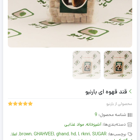
قند قهوه ای بارنبو
محصولی از بارنبو
5.00
1
امتیاز
شناسه محصول:
9
از 5 امتیاز
مشتری
دسته‌بندی‌ها:
آشپزخانه
,
مواد غذایی
برچسب‌ها:
SUGAR
,
rknri
,
I
,
hd
,
ghand
,
GHAHVEEI
,
brown
,
اعلا
,