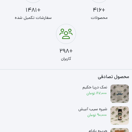
+1481
+416
محصولات
سفارشات تکمیل شده
+298
کاربران
محصول تصادفی
نمک دریا حکیم
87,000
تومان
شیره سیب آبیش
90,000
تومان
حریره بادام