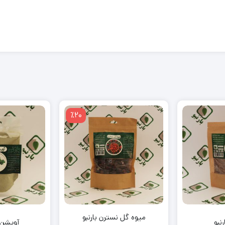
٪20
میوه گل نسترن بارنبو
رنبو
آویشن ن