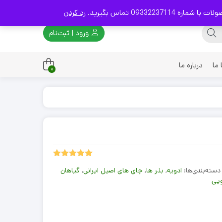
093 تماس بگیرید.
رد کردن
ورود | ثبت‌نام
ما
درباره ما
0
چوبی
برنجی
چدنی
مسی
5.00
1
امتیاز
دسته‌بندی‌ها:
ادویه
,
بذر ها
,
چای های اصیل ایرانی
,
گیاهان
از 5 امتیاز
مشتری
ویی