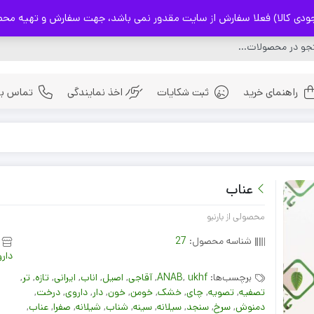
) فعلا سفارش از سایت مقدور نمی باشد، جهت سفارش و تهیه محصولات با شماره 32237114
راهنمای خرید
ثبت شکایات
اخذ نمایندگی
تماس با 
ادویه
بذر ها
عناب
چای های اصیل ایرانی
محصولی از بارنبو
شناسه محصول:
27
دار
برچسب‌ها:
ukhf
,
ANAB
,
آقاجی
,
اصیل
,
اناب
,
ایرانی
,
تازه
,
تر
,
تصفیه
,
تصویه
,
چای
,
خشک
,
خومن
,
خون
,
دار
,
داروی
,
درخت
,
دمنوش
,
سرخ
,
سنجد
,
سیلانه
,
سینه
,
شناب
,
شیلانه
,
صفرا
,
عناب
,