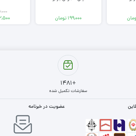
7,000
مان
199,000
تومان
2,500
+1481
سفارشات تکمیل شده
این
عضویت در خبرنامه