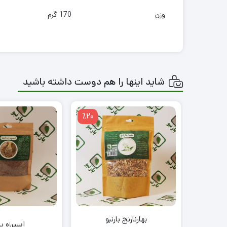
وزن
170 گرم
شاید اینها را هم دوست داشته باشید
٪20
بهارنارنج بارنبو
اسپرزه با