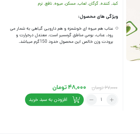
کبد
,
کننده
,
گرگان
,
لعاب
,
مسکن
,
میوه
,
نافع
,
نرم
ویژگی های محصول:
عناب هم میوه ای خوشمزه و هم دارویی گیاهی به شمار می
رود. عناب، بومی مناطق گرمسیر است. معتدل درحرارت و
برودت وزن خالص این محصول حدود 150گرم میباشد.
Current
Original
48,000
تومان
67,000
تومان
price
price
تعداد:
افزودن به سبد خرید
عناب
was:
is:
67,000 تومان.
48,000 تومان.