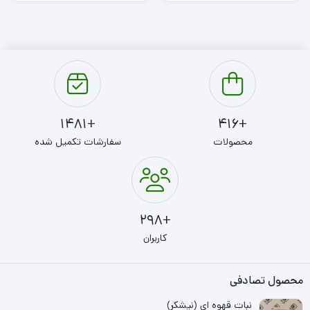
+1481
+416
محصولات
سفارشات تکمیل شده
+298
کاربران
محصول تصادفی
نبات قهوه ای (نیشکر)