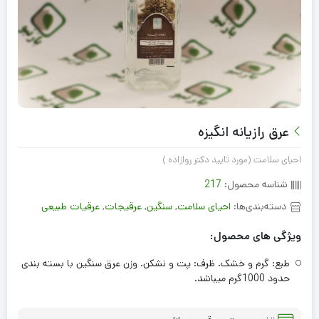
عرق رازیانه انگیزه
احیای سلامت (مورد تایید دکتر روازاده )
شناسه محصول:
217
دسته‌بندی‌ها:
احیای سلامت
,
سنگین
,
عرقيجات
,
عرقیات طبیعی
ویژگی های محصول:
طبع: گرم و خشک. ظرف: پت و نشکن. وزن عرق سنگین با بسته بندی
حدود 1000گرم میباشد.