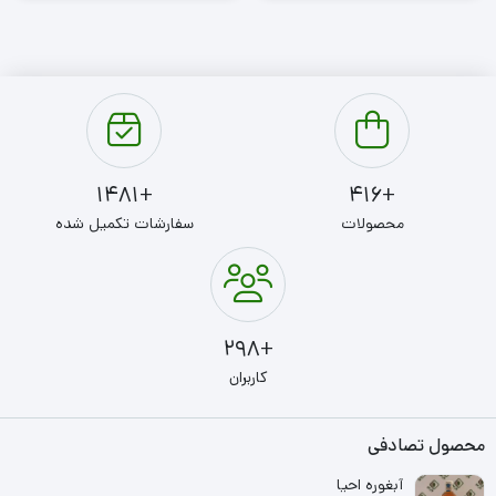
+1481
+416
محصولات
سفارشات تکمیل شده
+298
کاربران
محصول تصادفی
آبغوره احیا