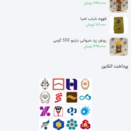
328,000
تومان
قهوه نایاب احیا
77,000
تومان
روغن زرد حیوانی بارنبو 550 گرمی
498,000
تومان
پرداخت آنلاین