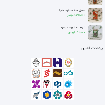
عسل سه ستاره احیا
1,190,000
تومان
قاووت قهوه بارنبو
186,000
تومان
پرداخت آنلاین