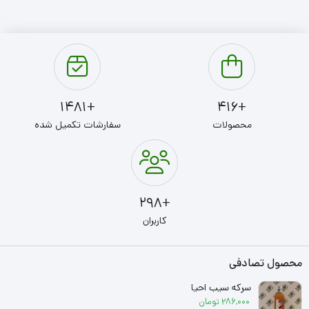
+1481
+416
محصولات
سفارشات تکمیل شده
+298
کاربران
محصول تصادفی
سرکه سیب احیا
286,000
تومان