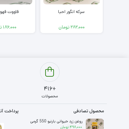
سرکه انگور احیا
قاووت قهوه 
282,000
تومان
186,000
ت
+416
محصولات
محصول تصادفی
پرداخت آنل
روغن زرد حیوانی بارنبو 550 گرمی
498,000
تومان