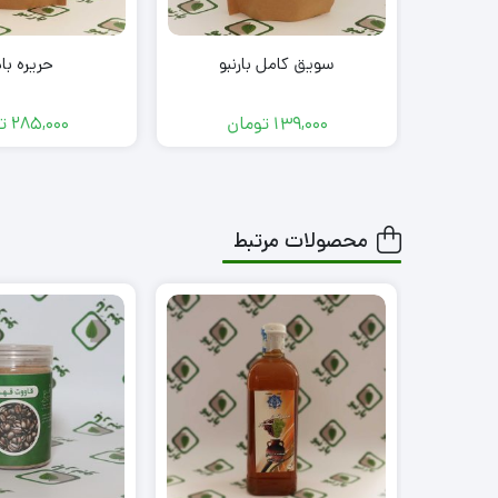
سویق کامل بارنبو
حریره با
139,000
تومان
285,000
ت
محصولات مرتبط