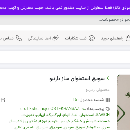
) فعلا سفارش از سایت مقدور نمی باشد، جهت سفارش و تهیه محصولات با شماره 32237114
راهنمای خرید
ثبت شکایات
اخذ نمایندگی
تماس با 
ادویه
بذر ها
سویق استخوان ساز بارنبو
چای های اصیل ایرانی
محصولی از بارنبو
شناسه محصول:
15
برچسب‌ها:
,
s.
,
OSTEKHANSAZ
,
hsjo
,
hkshc
,
dr;
SAVIGH
,
استخوان
,
اعلا
,
انواع
,
اورگانیک
,
ایرانی
,
تقویت
,
خستخناشرسش
,
خشک
,
خواص
,
خوب
,
درجه
,
دکتر
,
روازاده
,
ساز
,
سازی
,
سشرهلا
,
سویغ
,
سویق
,
سوییق
,
سیویق
,
طبیعی
,
عالی
,