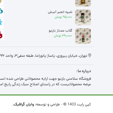
شیره انجیر آبیش
95,000
تومان
گلاب ممتاز بارنبو
290,000
تومان
تهران، خیابان پیروزی، پاساژ پانوراما، طبقه منفی3، واحد 322
درباره ما:
فروشگاه سلامتی بارنبو جهت ارایه محصولاتی طراحی شده است
عرضه محصولاتیست که در راستای اصلاح سبک زندگی رایج امروز
کپی رایت 1403 © - طراحی و توسعه:
وایان گرافیک.