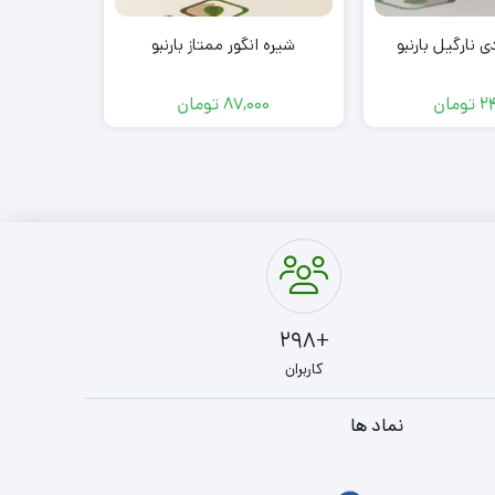
 نارگیل بارنبو
شیره انگور ممتاز بارنبو
روغن زیتون
2
تومان
87,000
تومان
00
+298
کاربران
نماد ها