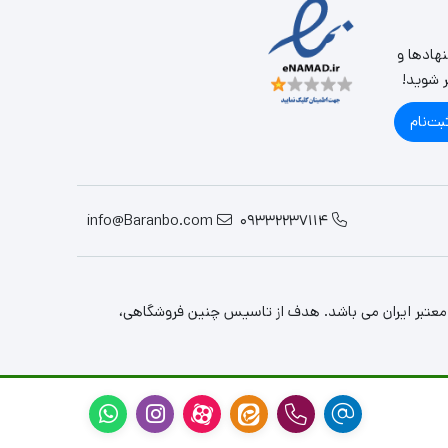
نهادها و
ر شوید!
بت‌نام
info@Baranbo.com
09332237114
معتبر ایران می باشد. هدف از تاسیس چنین فروشگاهی،