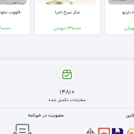
بارنبو
شکر سرخ احیا
قاووت نخودی
ومان
137,000
تومان
40,000
+1481
سفارشات تکمیل شده
این
عضویت در خبرنامه