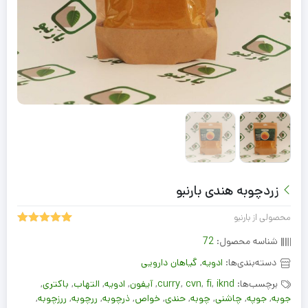
زردچوبه هندی بارنبو
محصولی از بارنبو
5.00
1
امتیاز
شناسه محصول:
72
از 5 امتیاز
مشتری
دسته‌بندی‌ها:
ادویه
,
گیاهان دارویی
برچسب‌ها:
iknd
,
fi
,
cvn
,
curry
,
آیفون
,
ادویه
,
التهاب
,
باکتری
,
جوبه
,
جوپه
,
چاشنی
,
چوبه
,
حندی
,
خواص
,
ذرچوبه
,
ررچوبه
,
ررزچوبه
,