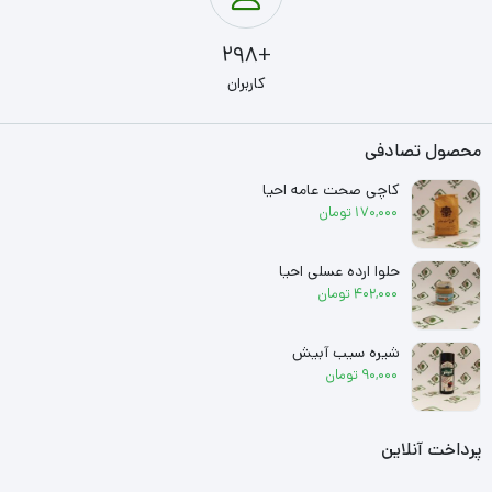
+298
کاربران
محصول تصادفی
کاچی صحت عامه احیا
170,000
تومان
حلوا ارده عسلی احیا
402,000
تومان
شیره سیب آبیش
90,000
تومان
پرداخت آنلاین