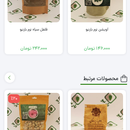
آویشن نرم بارنبو
فلفل سیاه نرم بارنبو
146,000
تومان
242,000
تومان
محصولات مرتبط
٪20