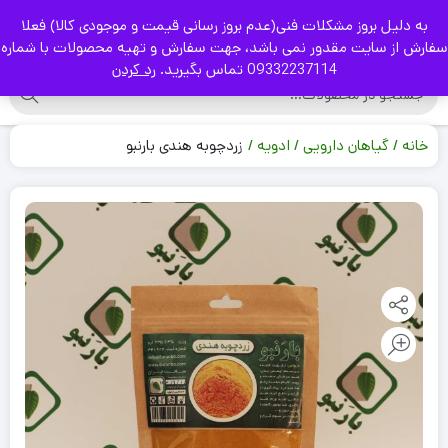
به دلیل بروز مشکلات فنی(عدم بروز رسانی قیمت و موجودی کالا) فعلا
|
سفارش از سایت مقدور نمی باشد، جهت سفارش و تهیه محصولات با شماره
09332237114 تماس بگیرید.
رد کردن
خانه
گیاهان دارویی
ادویه
زردچوبه هندی بارنبو