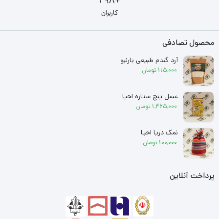
+298
کاربران
محصول تصادفی
آرد گندم طبیعی بارنبو
115,000
تومان
عسل پنج ستاره احیا
1,465,000
تومان
نمک دریا احیا
100,000
تومان
پرداخت آنلاین