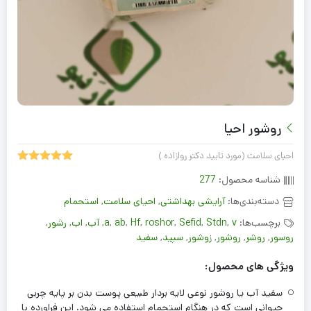
روشور احیا
احیای سلامت (مورد تایید دکتر روازاده )
5.00
1
امتیاز
شناسه محصول:
277
از 5 امتیاز
مشتری
دسته‌بندی‌ها:
آرایشی بهداشتی
,
احیای سلامت
,
استحمام
برچسب‌ها:
v
,
Stdn
,
Sefid
,
roshor
,
Hf
,
ab
,
a
,
آب
,
اب
,
رشور
,
روسور
,
روشر
,
روشور
,
زوشور
,
سپید
,
سفید
ویژگی های محصول:
سفید آب یا روشور نوعی لایه بردار طبیعی پوست بدن بر پایه چربی
حیوانی است که در هنگام استحمام استفاده می شود. این فراورده با