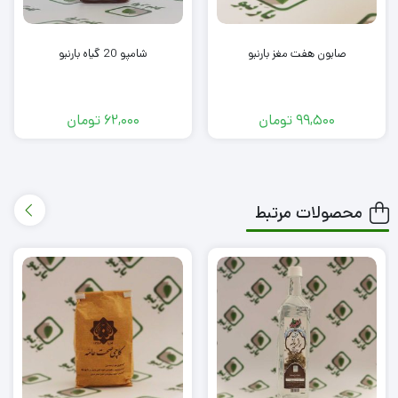
صابون هفت مغز بارنبو
شامپو 20 گیاه بارنبو
99,500
تومان
62,000
تومان
محصولات مرتبط