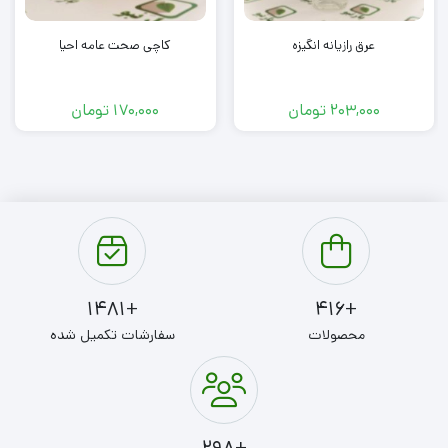
عرق رازیانه انگیزه
کاچی صحت عامه احیا
203,000
تومان
170,000
تومان
+1481
+416
محصولات
سفارشات تکمیل شده