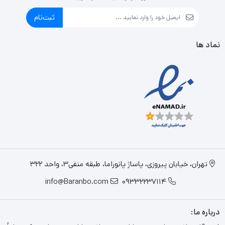
ثبت‌نام
نماد ها
تهران، خیابان پیروزی، پاساژ پانوراما، طبقه منفی3، واحد 322
info@Baranbo.com
09332237114
درباره ما: