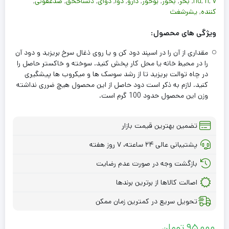
v
,
n
,
hd
,
بخر
,
بخور
,
بوخور
,
دارو
,
دوا
,
دوای
,
ذشناخخق
,
ضدعفونی
,
کننده
,
یشرشغث
ویژگی های محصول:
مقداری از آن را در اسپند دود کن و یا روی ذغال سرخ بریزید و دود آن
را در محیط خانه یا محل کار پخش کنید. سوخته و خاکستر حاصل را
در چاه توالت بریزید تا از رشد سوسک ها و میکروب ها پیشگیری
کنید. لازم به ذکر است دود حاصل از این محصول هیچ ضرری نداشته
وزن این محصول حدود 100 گرم است.
تضمین بهترین قیمت بازار
پشتیبانی عالی ۲۴ ساعته، ۷ روز هفته
بازگشت وجه در صورت عدم رضایت
اصالت کالاها از برترین برندها
تحویل سریع در کمترین زمان ممکن
95,000
تومان