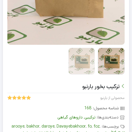
ترکیب بخور بارنبو
محصولی از بارنبو
5.00
1
امتیاز
شناسه محصول:
168
از 5 امتیاز
مشتری
دسته‌بندی‌ها:
ترکیبی
,
داروهای گیاهی
برچسب‌ها:
,
foz
,
fo
,
Davayebakhoor
,
daroye
,
bakhor
,
arooye