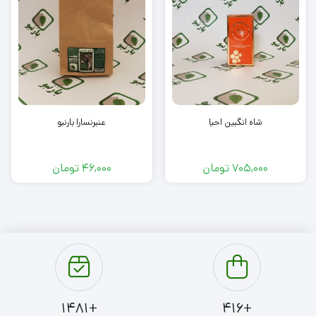
شاه انگبین احیا
عنبرنسارا بارنبو
705,000
تومان
46,000
تومان
+1481
+416