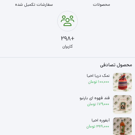
محصولات
سفارشات تکمیل شده
+298
کاربران
محصول تصادفی
نمک دریا احیا
100,000
تومان
قند قهوه ای بارنبو
179,000
تومان
آبغوره احیا
328,000
تومان