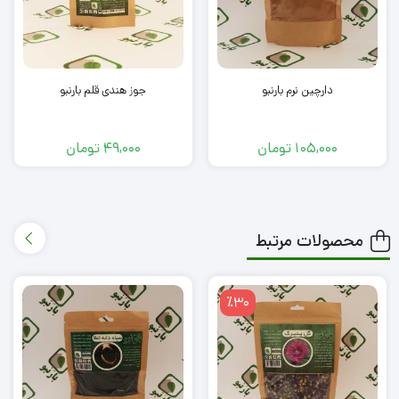
دارچین نرم بارنبو
جوز هندی قلم بارنبو
105,000
تومان
49,000
تومان
محصولات مرتبط
٪30