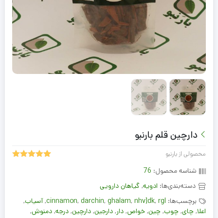
دارچین قلم بارنبو
محصولی از بارنبو
5.00
1
امتیاز
شناسه محصول:
76
از 5 امتیاز
مشتری
دسته‌بندی‌ها:
ادویه
,
گیاهان دارویی
برچسب‌ها:
rgl
,
nhv]dk
,
ghalam
,
darchin
,
cinnamon
,
آسیاب
,
اعلا
,
چای
,
چوب
,
چین
,
خواص
,
دار
,
دارجین
,
دارچین
,
درجه
,
دمنوش
,