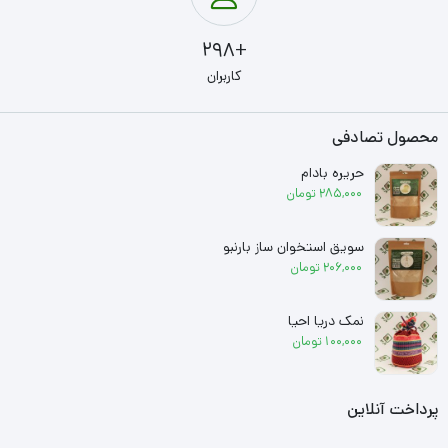
+298
کاربران
محصول تصادفی
حریره بادام
285,000
تومان
سویق استخوان ساز بارنبو
206,000
تومان
نمک دریا احیا
100,000
تومان
پرداخت آنلاین