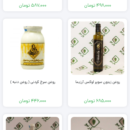
498,000
تومان
587,000
تومان
روغن زیتون سوپر لوکس آرزیما
روغن سرخ کردنی ( روغن دنبه )
685,000
تومان
446,000
تومان