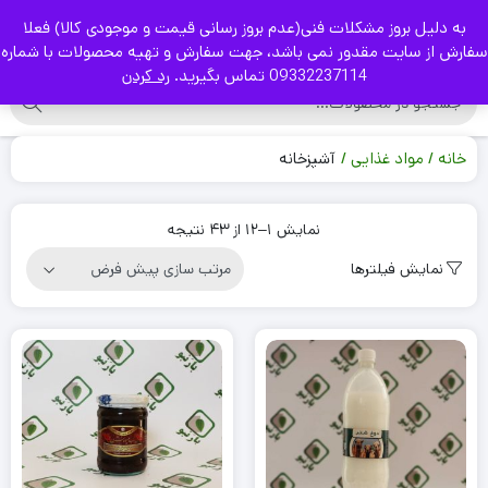
به دلیل بروز مشکلات فنی(عدم بروز رسانی قیمت و موجودی کالا) فعلا
|
سفارش از سایت مقدور نمی باشد، جهت سفارش و تهیه محصولات با شماره
09332237114 تماس بگیرید.
رد کردن
خانه
مواد غذایی
آشپزخانه
نمایش 1–12 از 43 نتیجه
نمایش فیلترها