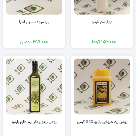
دوغ شتر بارنبو
رب میوه نسترن احیا
159,000
تومان
371,000
تومان
روغن زرد حیوانی بارنبو 550 گرمی
روغن زیتون بکر نیم طارم بارنبو