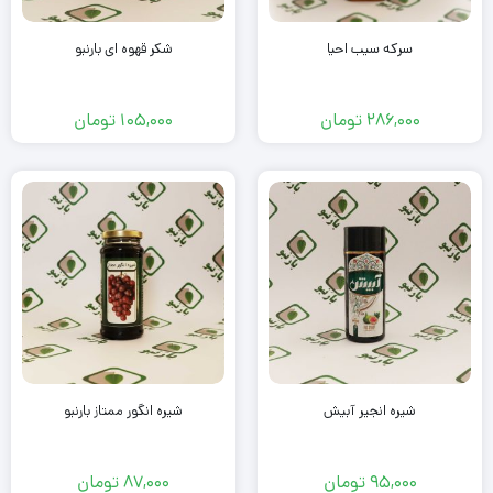
سرکه سیب احیا
شکر قهوه ای بارنبو
286,000
تومان
105,000
تومان
شیره انجیر آبیش
شیره انگور ممتاز بارنبو
95,000
تومان
87,000
تومان