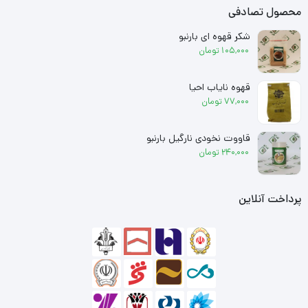
محصول تصادفی
شکر قهوه ای بارنبو
105,000
تومان
قهوه نایاب احیا
77,000
تومان
قاووت نخودی نارگیل بارنبو
240,000
تومان
پرداخت آنلاین