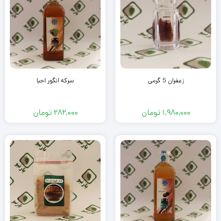
زعفران 5 گرمی
سرکه انگور احیا
1,980,000
تومان
282,000
تومان