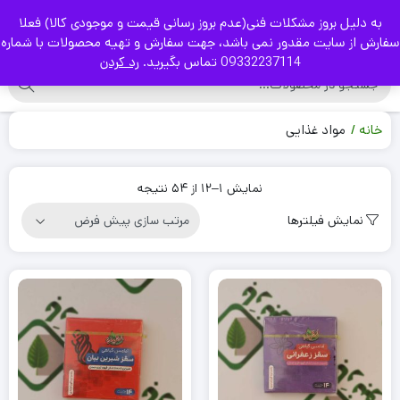
به دلیل بروز مشکلات فنی(عدم بروز رسانی قیمت و موجودی کالا) فعلا
|
سفارش از سایت مقدور نمی باشد، جهت سفارش و تهیه محصولات با شماره
09332237114 تماس بگیرید.
رد کردن
خانه
مواد غذایی
نمایش 1–12 از 54 نتیجه
نمایش فیلترها