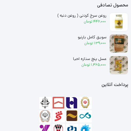
محصول تصادفی
روغن سرخ کردنی ( روغن دنبه )
446,000
تومان
سویق کامل بارنبو
139,000
تومان
عسل پنج ستاره احیا
1,465,000
تومان
پرداخت آنلاین