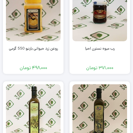
رب میوه نسترن احیا
روغن زرد حیوانی بارنبو 550 گرمی
371,000
تومان
498,000
تومان