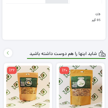
وزن
85 گرم
شاید اینها را هم دوست داشته باشید
٪26
٪20