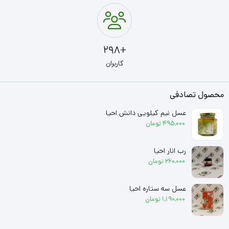
+298
کاربران
محصول تصادفی
عسل نیم کیلویی دانش احیا
495,000
تومان
رب انار احیا
260,000
تومان
عسل سه ستاره احیا
1,190,000
تومان