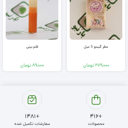
عطر گیسو 5 میل
قلم بینی
279,000
تومان
89,000
تومان
+1481
+416
محصولات
سفارشات تکمیل شده