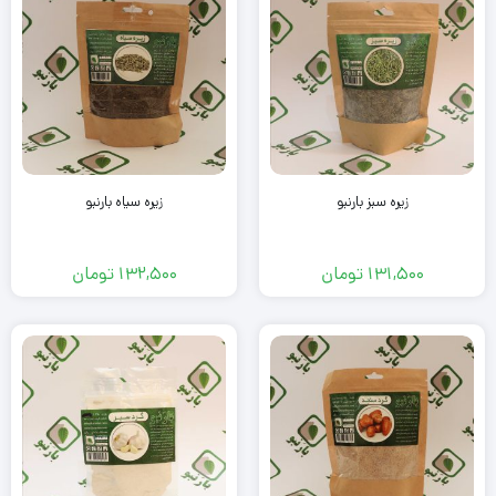
زیره سبز بارنبو
زیره سیاه بارنبو
131,500
تومان
132,500
تومان