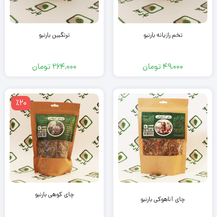
تخم رازیانه بارنبو
ترنگبین بارنبو
49,000
تومان
264,000
تومان
٪20
چای کوهی بارنبو
چای آناهوکی بارنبو