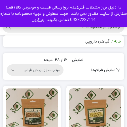
به دلیل بروز مشکلات فنی(عدم بروز رسانی قیمت و موجودی کالا) فعلا
|
سفارش از سایت مقدور نمی باشد، جهت سفارش و تهیه محصولات با شماره
09332237114 تماس بگیرید.
رد کردن
خانه
گیاهان دارویی
نمایش 1–12 از 48 نتیجه
نمایش فیلترها