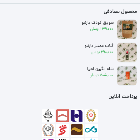
محصول تصادفی
سویق کودک بارنبو
139,000
تومان
گلاب ممتاز بارنبو
290,000
تومان
شاه انگبین احیا
705,000
تومان
پرداخت آنلاین