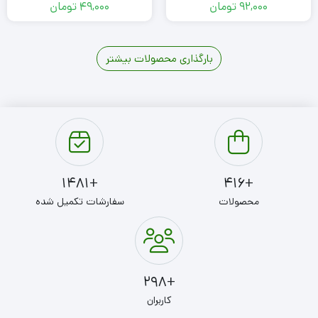
92,000
تومان
49,000
تومان
بارگذاری محصولات بیشتر
4
3
2
1
+1481
+416
محصولات
سفارشات تکمیل شده
+298
کاربران