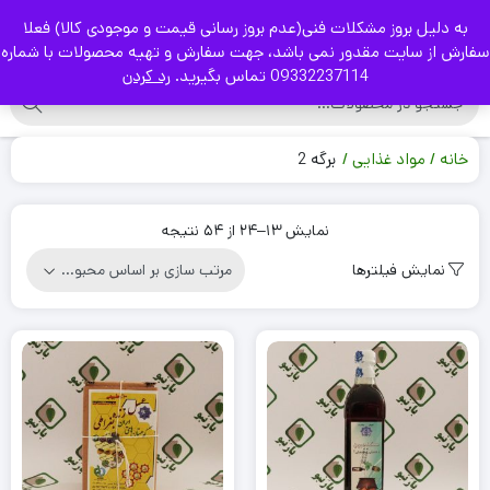
به دلیل بروز مشکلات فنی(عدم بروز رسانی قیمت و موجودی کالا) فعلا
|
سفارش از سایت مقدور نمی باشد، جهت سفارش و تهیه محصولات با شماره
09332237114 تماس بگیرید.
رد کردن
خانه
مواد غذایی
برگه 2
Sorted
نمایش 13–24 از 54 نتیجه
by
نمایش فیلترها
popularity