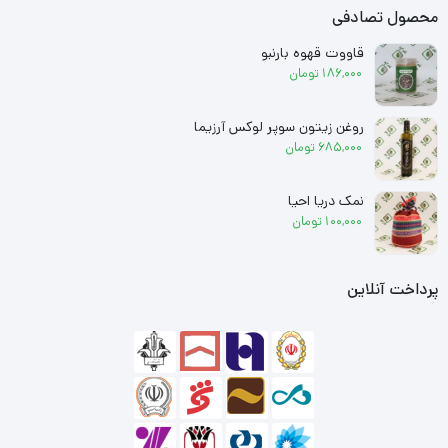
محصول تصادفی
قاووت قهوه بارنبو
186,000
تومان
روغن زیتون سوپر لوکس آرزیما
685,000
تومان
نمک دریا احیا
100,000
تومان
پرداخت آنلاین