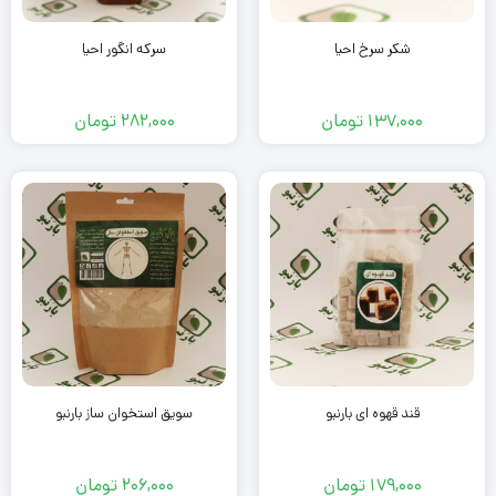
شکر سرخ احیا
سرکه انگور احیا
137,000
تومان
282,000
تومان
قند قهوه ای بارنبو
سویق استخوان ساز بارنبو
179,000
تومان
206,000
تومان