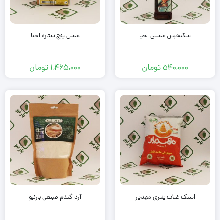
سکنجبین عسلی احیا
عسل پنج ستاره احیا
540,000
تومان
1,465,000
تومان
اسنک غلات پنیری مهدیار
آرد گندم طبیعی بارنبو