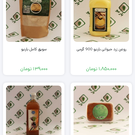
روغن زرد حیوانی بارنبو 900 گرمی
سویق کامل بارنبو
1,850,000
تومان
139,000
تومان