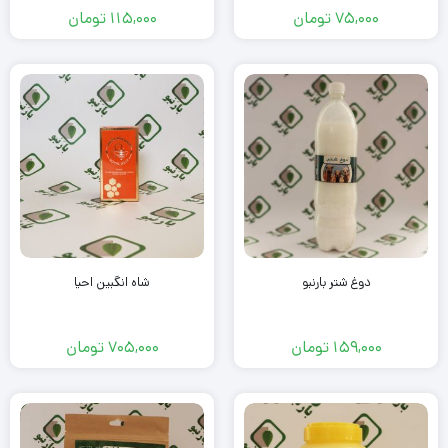
75,000
تومان
115,000
تومان
دوغ شتر بارنبو
شاه انگبین احیا
159,000
تومان
705,000
تومان