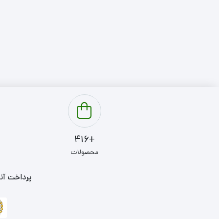
سبک
سنگین
+416
محصولات
پرداخت آنل