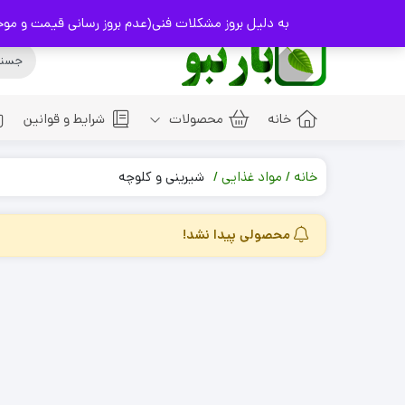
info@Baranbo.com
09332237114
به دلیل بروز مشکلات فنی(عدم بروز رسانی قیمت و موجودی کالا
خانه
محصولات
شرایط و قوانین
خانه
مواد غذایی
شیرینی و کلوچه
آشپزخانه
استحمام
محصولی پیدا نشد!
روغن ها
پوست
شیرینی و کلوچه
شوینده
مو
عطر ها