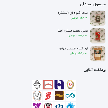
محصول تصادفی
نبات قهوه ای (نیشکر)
112,000
تومان
عسل هفت ستاره احیا
1,680,000
تومان
آرد گندم طبیعی بارنبو
115,000
تومان
پرداخت آنلاین