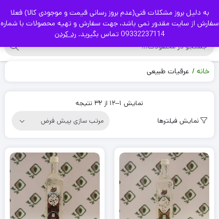
به دلیل بروز مشکلات فنی(عدم بروز رسانی قیمت و موجودی کالا) فعلا
|
سفارش از سایت مقدور نمی باشد، جهت سفارش و تهیه محصولات با شماره
09332237114 تماس بگیرید.
رد کردن
خانه
عرقیات طبیعی
نمایش 1–12 از 32 نتیجه
نمایش فیلترها