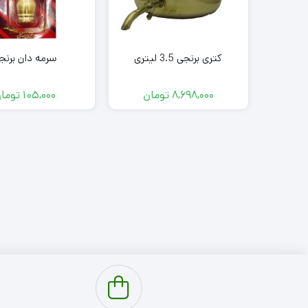
کتری برنجی 3.5 لیتری
سرمه دان برنج
سبک
سنگین
8,698,000
تومان
105,000
توما