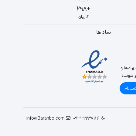
+298
کاربران
نماد ها
نهادها و
ر شوید!
بت‌نام
info@Baranbo.com
09332237114