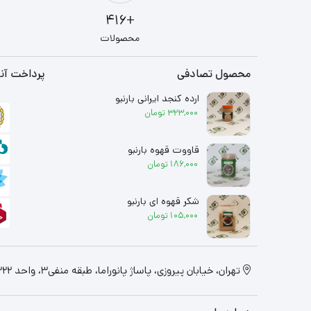
+416
محصولات
محصول تصادفی
پرداخت آنل
ارده کنجد ایرانی بارنبو
323,000
تومان
قاووت قهوه بارنبو
186,000
تومان
شکر قهوه ای بارنبو
105,000
تومان
تهران، خیابان پیروزی، پاساژ پانوراما، طبقه منفی3، واحد 322