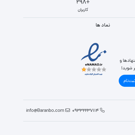
+298
کاربران
نماد ها
نهادها و
ر شوید!
بت‌نام
info@Baranbo.com
09332237114