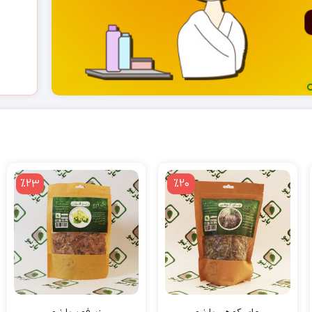
بو
گل ارمنی بارنبو
ن
49,000
تومان
٪23
٪20