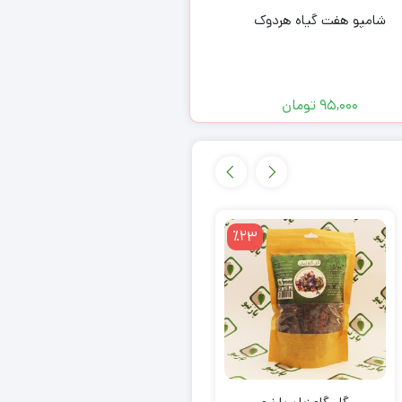
شامپو هفت گیاه هردوک
عرق زنیان انگیزه
95,000
تومان
114,000
تومان
٪23
٪23