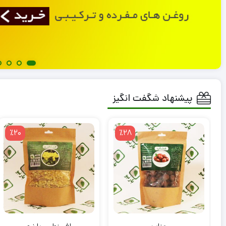
سرمه مدادی تراشی قهوه ای
سویق کودک بارن
سبک
80,000
تومان
139,000
توما
سنگین
پیشنهاد شگفت انگیز
٪20
٪28