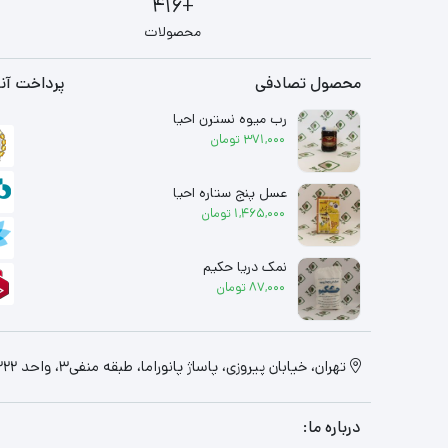
+416
محصولات
محصول تصادفی
پرداخت آنل
رب میوه نسترن احیا
371,000
تومان
عسل پنج ستاره احیا
1,465,000
تومان
نمک دریا حکیم
87,000
تومان
تهران، خیابان پیروزی، پاساژ پانوراما، طبقه منفی3، واحد 322
درباره ما: